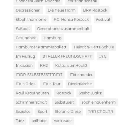
ChancenGleich. Podcast
christian schenk
Depressionen
Die Neue Norm
DRK Rostock
Elbphilharmonie
F.C. Hansa Rostock
Festival
Fußball
Generationenzusammenhalt
Gesundheit
Hamburg
Hamburger Kammerballett
Heinrich-Hertz-Schule
Im Aufzug
IN ALLER FREUNDSCHAFT
In C
Inklusion
KH2
KulturistenHoch2
MDR-SELBSTBESTIMMT
Miteinander
Mut-Atlas
Mut-Tour
Nicolaikirche
Raúl Krauthausen
Rostock
Sasha Waltz
Schirmherrschaft
Selbstwert
sophie hauenherm
Soziales
Sport
Stefanie Drese
TAN CAGLAR
Tanz
teilhabe
Vorfreude