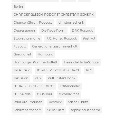
Berlin
CHANCENGLEICH-PODCAST CHRISTIAN SCHENK
ChancenGleich. Podcast
christian schenk
Depressionen
Die Neue Norm
DRK Rostock
Elbphilharmonie
F.C. Hansa Rostock
Festival
Fußball
Generationenzusammenhalt
Gesundheit
Hamburg
Hamburger Kammerballett
Heinrich-Hertz-Schule
Im Aufzug
IN ALLER FREUNDSCHAFT
In C
Inklusion
KH2
KulturistenHoch2
MDR-SELBSTBESTIMMT
Miteinander
Mut-Atlas
Mut-Tour
Nicolaikirche
Raúl Krauthausen
Rostock
Sasha Waltz
Schirmherrschaft
Selbstwert
sophie hauenherm