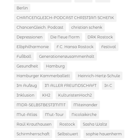
Berlin
CHANCENGLEICH-PODCAST CHRISTIAN SCHENK
ChancenGleich. Podcast
christian schenk
Depressionen
Die Neue Norm
DRK Rostock
Elbphilharmonie
F.C. Hansa Rostock
Festival
Fußball
Generationenzusammenhalt
Gesundheit
Hamburg
Hamburger Kammerballett
Heinrich-Hertz-Schule
Im Aufzug
IN ALLER FREUNDSCHAFT
In C
Inklusion
KH2
KulturistenHoch2
MDR-SELBSTBESTIMMT
Miteinander
Mut-Atlas
Mut-Tour
Nicolaikirche
Raúl Krauthausen
Rostock
Sasha Waltz
Schirmherrschaft
Selbstwert
sophie hauenherm