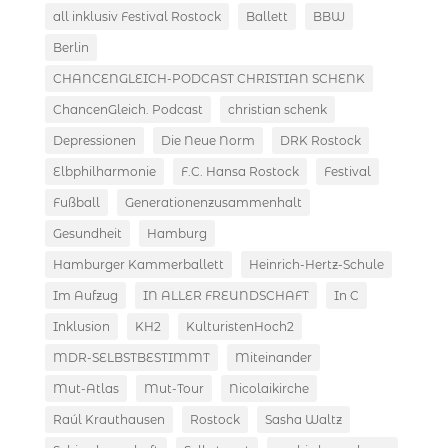
all inklusiv Festival Rostock
Ballett
BBW
Berlin
CHANCENGLEICH-PODCAST CHRISTIAN SCHENK
ChancenGleich. Podcast
christian schenk
Depressionen
Die Neue Norm
DRK Rostock
Elbphilharmonie
F.C. Hansa Rostock
Festival
Fußball
Generationenzusammenhalt
Gesundheit
Hamburg
Hamburger Kammerballett
Heinrich-Hertz-Schule
Im Aufzug
IN ALLER FREUNDSCHAFT
In C
Inklusion
KH2
KulturistenHoch2
MDR-SELBSTBESTIMMT
Miteinander
Mut-Atlas
Mut-Tour
Nicolaikirche
Raúl Krauthausen
Rostock
Sasha Waltz