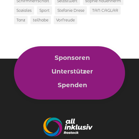
Schirmherrschaft
Selbstwert
sophie hauenherm
Soziales
Sport
Stefanie Drese
TAN CAGLAR
Tanz
teilhabe
Vorfreude
Sponsoren
Unterstützer
Spenden