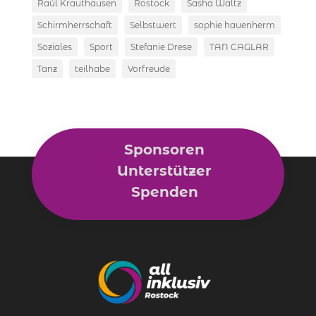
Raúl Krauthausen
Rostock
Sasha Waltz
Schirmherrschaft
Selbstwert
sophie hauenherm
Soziales
Sport
Stefanie Drese
TAN CAGLAR
Tanz
teilhabe
Vorfreude
Sponsoren
Unterstützer
Spenden