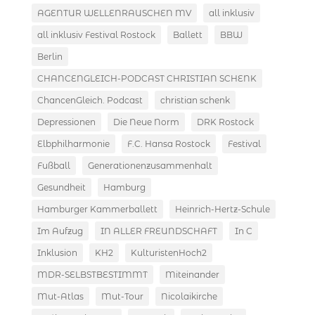
AGENTUR WELLENRAUSCHEN MV
all inklusiv
all inklusiv Festival Rostock
Ballett
BBW
Berlin
CHANCENGLEICH-PODCAST CHRISTIAN SCHENK
ChancenGleich. Podcast
christian schenk
Depressionen
Die Neue Norm
DRK Rostock
Elbphilharmonie
F.C. Hansa Rostock
Festival
Fußball
Generationenzusammenhalt
Gesundheit
Hamburg
Hamburger Kammerballett
Heinrich-Hertz-Schule
Im Aufzug
IN ALLER FREUNDSCHAFT
In C
Inklusion
KH2
KulturistenHoch2
MDR-SELBSTBESTIMMT
Miteinander
Mut-Atlas
Mut-Tour
Nicolaikirche