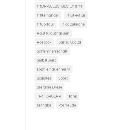
MDR-SELBSTBESTIMMT
Miteinander
Mut-Atlas
Mut-Tour
Nicolaikirche
Raúl Krauthausen
Rostock
Sasha Waltz
Schirmherrschaft
Selbstwert
sophie hauenherm
Soziales
Sport
Stefanie Drese
TAN CAGLAR
Tanz
teilhabe
Vorfreude