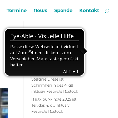
Termine
News
Spende
Kontakt
Aktuelles
Engagementpreis der VNG-
Stiftung: Wir durften Preise
überreichen
Stefanie Drese ist
Schirmherrin des 4. all
inklusiv Festivals Rostock
Mut-Tour-Finale 2025 ist
Teil des 4. all inklusiv
Festivals Rostock