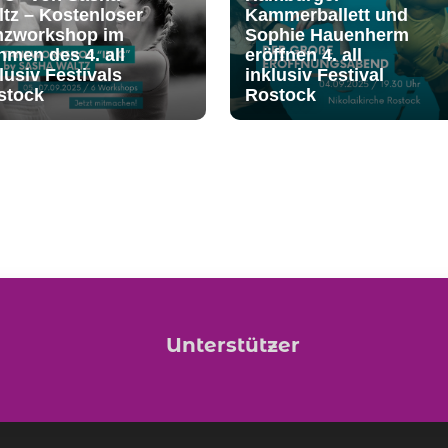
ltz – Kostenloser
Kammerballett und
nzworkshop im
Sophie Hauenherm
men des 4. all
eröffnen 4. all
lusiv Festivals
inklusiv Festival
stock
Rostock
Unterstützer