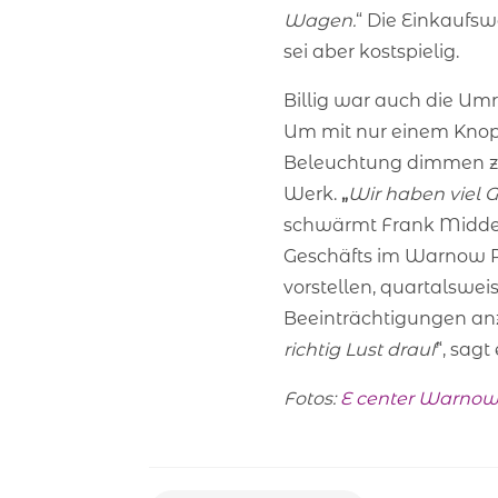
Wagen.
“ Die Einkaufs
sei aber kostspielig.
Billig war auch die Umr
Um mit nur einem Knopf
Beleuchtung dimmen zu
Werk.
„
Wir haben viel Ge
schwärmt Frank Midden
Geschäfts im Warnow P
vorstellen, quartalswe
Beeinträchtigungen anz
richtig Lust drauf
“, sagt 
Fotos:
E center Warnow