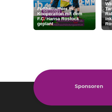
Wa
Fußballturnier in
Ta
Kooperation mit dem
Rah
F.C. Hansa Rostock
ink
geplant
Ro
Sponsoren