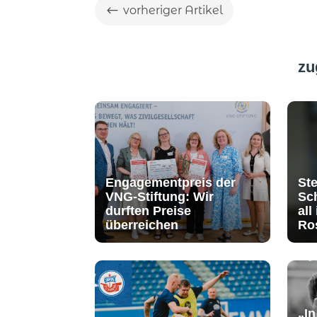
#
vorheriger Artikel
zu
Engagementpreis der
Ste
VNG-Stiftung: Wir
Sch
durften Preise
all
überreichen
Ro
„I