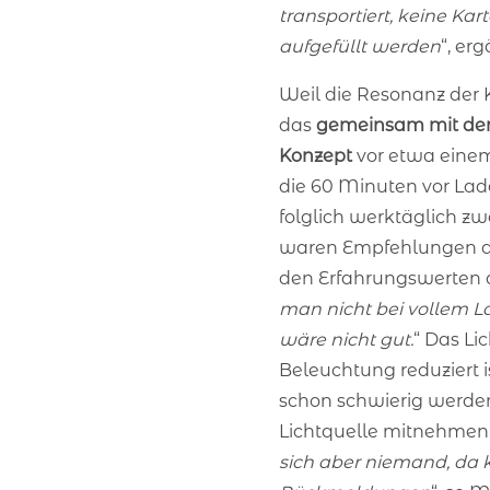
transportiert, keine Ka
aufgefüllt werden
“, er
Weil die Resonanz der 
das
gemeinsam mit d
Konzept
vor etwa einem
die 60 Minuten vor Lade
folglich werktäglich zw
waren Empfehlungen d
den Erfahrungswerten d
man nicht bei vollem 
wäre nicht gut.
“ Das Li
Beleuchtung reduziert is
schon schwierig werde
Lichtquelle mitnehmen.
sich aber niemand, da kr