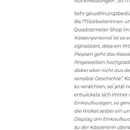
Rückmeldungen
“, so 
Sehr gewöhnungsbedürfti
die Mitarbeiterinnen u
Quadratmeter-Shop im
Kassenpersonal ist es 
signalisiert, dass ein 
Piepsen geht das Kassie
Angestellten hochgradi
dabei aber nicht aus de
sensible Geschichte.
“ K
zu verzichten, sei jetzt
entwickele sich immer w
Einkaufswagen, so gen
die Artikel selber ein 
Display am Einkaufswa
zu der Kassiererin übers