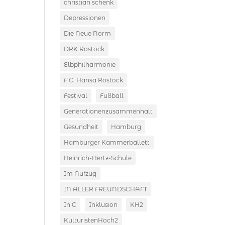
christian schenk
Depressionen
Die Neue Norm
DRK Rostock
Elbphilharmonie
F.C. Hansa Rostock
Festival
Fußball
Generationenzusammenhalt
Gesundheit
Hamburg
Hamburger Kammerballett
Heinrich-Hertz-Schule
Im Aufzug
IN ALLER FREUNDSCHAFT
In C
Inklusion
KH2
KulturistenHoch2