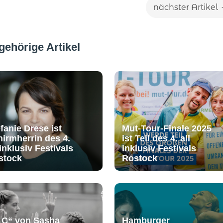
nächster Artikel
gehörige Artikel
fanie Drese ist
Mut-Tour-Finale 2025
irmherrin des 4.
ist Teil des 4. all
 inklusiv Festivals
inklusiv Festivals
stock
Rostock
n C“ von Sasha
Hamburger