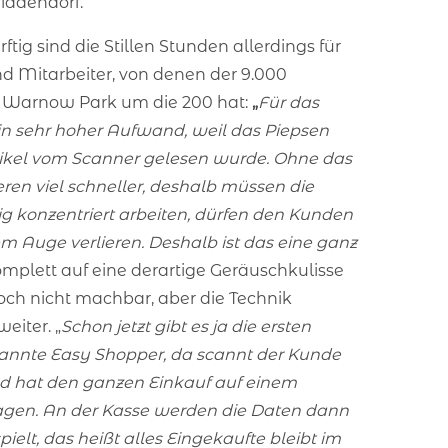
Middendorf.
g sind die Stillen Stunden allerdings für
nd Mitarbeiter, von denen der 9.000
 Warnow Park um die 200 hat:
„
Für das
ein sehr hoher Aufwand, weil das Piepsen
Artikel vom Scanner gelesen wurde. Ohne das
ren viel schneller, deshalb müssen die
g konzentriert arbeiten, dürfen den Kunden
m Auge verlieren. Deshalb ist das eine ganz
omplett auf eine derartige Geräuschkulisse
 noch nicht machbar, aber die Technik
eiter. „
Schon jetzt gibt es ja die ersten
annte Easy Shopper, da scannt der Kunde
und hat den ganzen Einkauf auf einem
gen. An der Kasse werden die Daten dann
pielt, das heißt alles Eingekaufte bleibt im