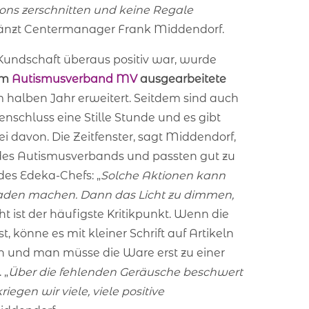
rtons zerschnitten und keine Regale
gänzt Centermanager Frank Middendorf.
Kundschaft überaus positiv war, wurde
em
Autismusverband MV
ausgearbeitete
 halben Jahr erweitert. Seitdem sind auch
nschluss eine Stille Stunde und es gibt
ei davon. Die Zeitfenster, sagt Middendorf,
es Autismusverbands und passten gut zu
es Edeka-Chefs: „
Solche Aktionen kann
Laden machen. Dann das Licht zu dimmen,
cht ist der häufigste Kritikpunkt. Wenn die
t, könne es mit kleiner Schrift auf Artikeln
n und man müsse die Ware erst zu einer
 „
Über die fehlenden Geräusche beschwert
iegen wir viele, viele positive