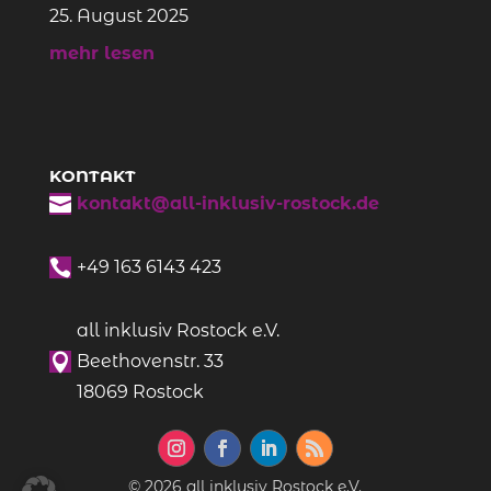
25. August 2025
mehr lesen
KONTAKT

kontakt@all-inklusiv-rostock.de

+49
163 6143 423
all inklusiv Rostock e.V.

Beethovenstr. 33
18069 Rostock
© 2026 all inklusiv Rostock e.V.