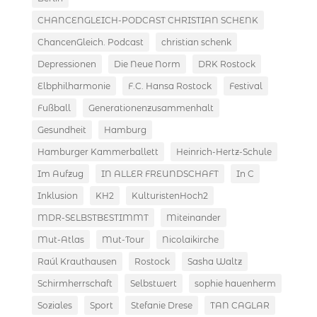
CHANCENGLEICH-PODCAST CHRISTIAN SCHENK
ChancenGleich. Podcast
christian schenk
Depressionen
Die Neue Norm
DRK Rostock
Elbphilharmonie
F.C. Hansa Rostock
Festival
Fußball
Generationenzusammenhalt
Gesundheit
Hamburg
Hamburger Kammerballett
Heinrich-Hertz-Schule
Im Aufzug
IN ALLER FREUNDSCHAFT
In C
Inklusion
KH2
KulturistenHoch2
MDR-SELBSTBESTIMMT
Miteinander
Mut-Atlas
Mut-Tour
Nicolaikirche
Raúl Krauthausen
Rostock
Sasha Waltz
Schirmherrschaft
Selbstwert
sophie hauenherm
Soziales
Sport
Stefanie Drese
TAN CAGLAR