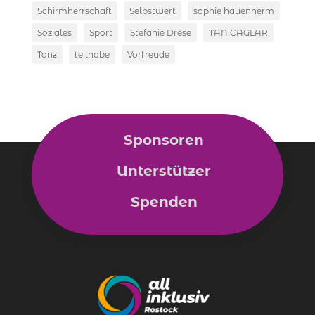
Schirmherrschaft
Selbstwert
sophie hauenherm
Soziales
Sport
Stefanie Drese
TAN CAGLAR
Tanz
teilhabe
Vorfreude
Sponsoren
Unterstützer
Spenden