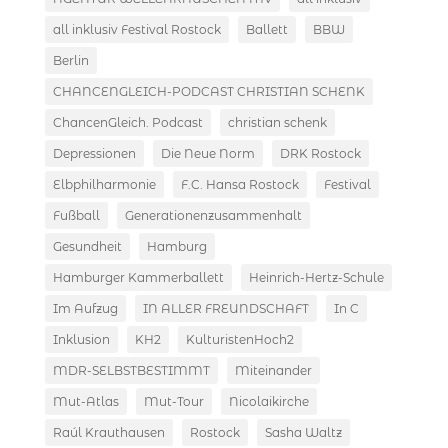
all inklusiv Festival Rostock
Ballett
BBW
Berlin
CHANCENGLEICH-PODCAST CHRISTIAN SCHENK
ChancenGleich. Podcast
christian schenk
Depressionen
Die Neue Norm
DRK Rostock
Elbphilharmonie
F.C. Hansa Rostock
Festival
Fußball
Generationenzusammenhalt
Gesundheit
Hamburg
Hamburger Kammerballett
Heinrich-Hertz-Schule
Im Aufzug
IN ALLER FREUNDSCHAFT
In C
Inklusion
KH2
KulturistenHoch2
MDR-SELBSTBESTIMMT
Miteinander
Mut-Atlas
Mut-Tour
Nicolaikirche
Raúl Krauthausen
Rostock
Sasha Waltz